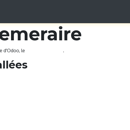
s pratiques
Exposants 2026
Concours de Scénarios
Inscript
emeraire
ce d'Odoo, le
ERP Open Source
.
allées