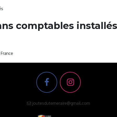
és
lans comptables installé
 France
joutesdutemeraire@gmail.com