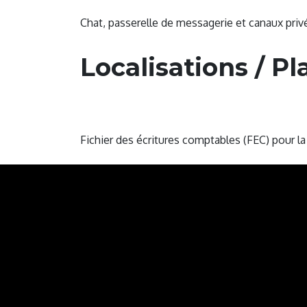
Discussion
Chat, passerelle de messagerie et canaux priv
Localisations / P
France - Comptabilité
France - Export FEC
Fichier des écritures comptables (FEC) pour la